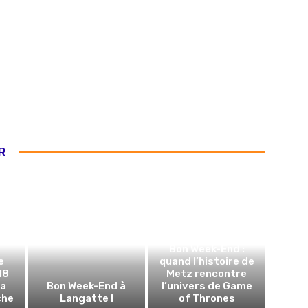
R
Bon Week-End :
e
quand l’histoire de
18
Metz rencontre
la
Bon Week-End à
l’univers de Game
che
Langatte !
of Thrones