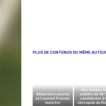
PLUS DE CONTENUS DU MÊME AUTEU
Des tombes d
Sébastien Lecornu
soldats de 14-
est nommé Premier
vandalisées à 
ministre
nécropole de Ri