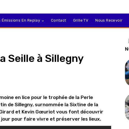
 Émissions En Replay
Contact
Grille TV
Nous Recevoir
N
a Seille à Sillegny
moine en lice pour le trophée de la Perle
artin de Sillegny, surnommée la Sixtine de la
m Girard et Kevin Gœuriot vous font découvrir
jour pour faire vivre et préserver les lieux.