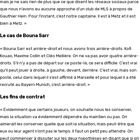
mais je ne sais rien de plus que ce que disent les réseaux sociaux parce
que nous n’avons eu aucune approche d’un club de MLS à propos de
Gauthier Hein. Pour l’instant, c’est notre capitaine. Il est à Metz et il est
bien à Metz. »
Le cas de Bouna Sarr
« Bouna Sarr est arrière-droit et nous avons trois arrière-droits. Kofi
Kouao, Maxime Collin et Cléo Mellière. On ne va pas avoir quatre arrière-
droits. S’il n’y a pas de départ sur ce poste-là, ce sera difficile. C’est vrai
qu’il peut jouer à droite, à gauche, devant, derrière. C’est vrai, mais son
poste, celui dans lequel il s’est affirmé à Marseille et pour lequel il a été
recruté au Bayern Munich, c’est arrière-droit. »
Les fins de contrat
« Évidemment que certains joueurs, on souhaite nous les conserver,
mais la situation va évidemment dépendre du maintien ou pas. On
aimerait les conserver quelle que soit la situation, mais peut-être que
eux ou leur agent n’ont pas le temps. Il faut un petit peu attendre. On
peut commencer à discuter sur les deux hypothèses en disant que si on