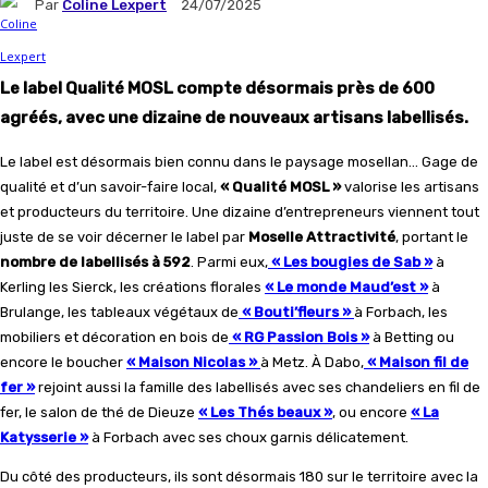
Par
Coline Lexpert
24/07/2025
Le label Qualité MOSL compte désormais près de 600
agréés, avec une dizaine de nouveaux artisans labellisés.
Le label est désormais bien connu dans le paysage mosellan… Gage de
qualité et d’un savoir-faire local,
« Qualité MOSL »
valorise les artisans
et producteurs du territoire. Une dizaine d’entrepreneurs viennent tout
juste de se voir décerner le label par
Moselle Attractivité
, portant le
nombre de labellisés à 592
. Parmi eux,
« Les bougies de Sab »
à
Kerling les Sierck, les créations florales
« Le monde Maud’est »
à
Brulange, les tableaux végétaux de
« Bouti’fleurs »
à Forbach, les
mobiliers et décoration en bois de
« RG Passion Bois »
à Betting ou
encore le boucher
« Maison Nicolas »
à Metz. À Dabo,
« Maison fil de
fer »
rejoint aussi la famille des labellisés avec ses chandeliers en fil de
fer, le salon de thé de Dieuze
« Les Thés beaux »
, ou encore
« La
Katysserie »
à Forbach avec ses choux garnis délicatement.
Du côté des producteurs, ils sont désormais 180 sur le territoire avec la