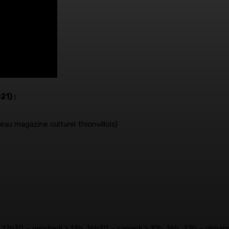
21) :
eau magazine culturel thionvillois)
 17h30 – vendredi à 13h, 16h30 – samedi à 10h, 16h, 22h – dima