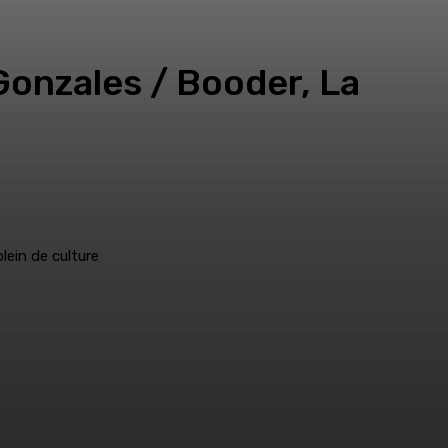
Gonzales / Booder, La
lein de culture