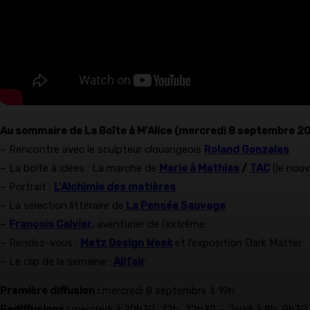
Au sommaire de La Boîte à M’Alice (mercredi 8 septembre 20
– Rencontre avec le sculpteur clouangeois
Roland Gonzales
– La boîte à idées : La marche de
Marie à Mathias
/
TAC
(le nouv
– Portrait :
L’Alchimie des matières
– La sélection littéraire de
La Pensée Sauvage
–
François Calvier,
aventurier de l’extrême
– Rendez-vous :
Metz Design Week
et l’exposition Dark Matter
– Le clip de la semaine :
Alifair
Première diffusion :
mercredi 8 septembre à 19h
Rediffusions :
mercredi à 20h30, 22h, 22h30 – Jeudi à 8h, 9h30,