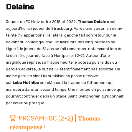
Delaine
Joueur du FC Metz entre 2018 et 2022,
Thomas Delaine
est
aujourd’hui un joueur de Strasbourg. Après une saison en demi-
teinte (17 apparitions), le latéral gauche fait son retour sur le
devant du couloir gauche. Titulaire lors des cinq journées de
Ligue 1, le joueur de 31 ans se fait remarquer, notamment lors de
la dernière journée face à Montpellier (2-2). Auteur d’une
magnifique reprise, sa frappe heurte le poteau puis le dos du
gardien adverse, le but ne lui étant finalement pas accordé. Ce
même gardien vient lui subtiliser sa passe décisive
sur
Lebo Mothiba
en relâchant la frappe de l’attaquant qui
marquera dans un second temps. Une montée en puissance qui
pourrait continuer dans un Stade Saint-Symphorien qu’il connaît
par cœur ou presque.
🏆
#RCSAMHSC
(2-2) | 𝐓𝐡𝐨𝐦𝐚𝐬
𝐫𝐞́𝐜𝐨𝐦𝐩𝐞𝐧𝐬𝐞́ !