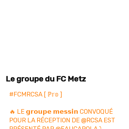
Le groupe du FC Metz
#FCMRCSA
[ ℙ𝕣𝕠 ]
🔥 LE 𝗴𝗿𝗼𝘂𝗽𝗲 𝗺𝗲𝘀𝘀𝗶𝗻 CONVOQUÉ
POUR LA RÉCEPTION DE
@RCSA
EST
PRÉSENTÉ PAR
@EAUCAROLA
⤵️