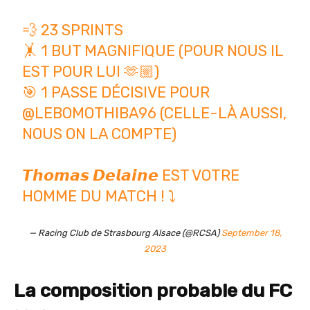
💨 23 SPRINTS
🤸 1 BUT MAGNIFIQUE (POUR NOUS IL
EST POUR LUI 🫶🏼)
🎯 1 PASSE DÉCISIVE POUR
@LEBOMOTHIBA96
(CELLE-LÀ AUSSI,
NOUS ON LA COMPTE)
𝙏𝙝𝙤𝙢𝙖𝙨 𝘿𝙚𝙡𝙖𝙞𝙣𝙚 EST VOTRE
HOMME DU MATCH ! ⤵️
— Racing Club de Strasbourg Alsace (@RCSA)
September 18,
2023
La composition probable du FC