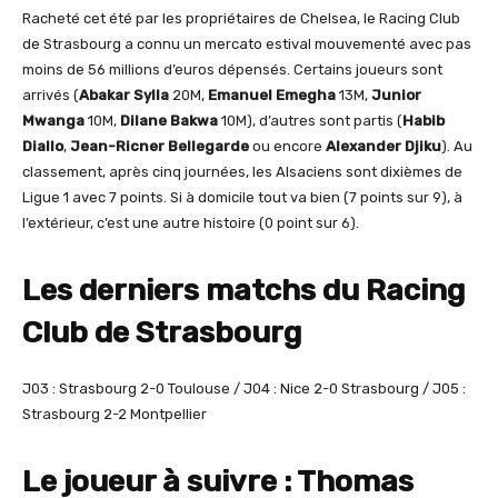
Racheté cet été par les propriétaires de Chelsea, le Racing Club
de Strasbourg a connu un mercato estival mouvementé avec pas
moins de 56 millions d’euros dépensés. Certains joueurs sont
arrivés (
Abakar Sylla
20M,
Emanuel Emegha
13M,
Junior
Mwanga
10M,
Dilane Bakwa
10M), d’autres sont partis (
Habib
Diallo
,
Jean-Ricner Bellegarde
ou encore
Alexander Djiku
). Au
classement, après cinq journées, les Alsaciens sont dixièmes de
Ligue 1 avec 7 points. Si à domicile tout va bien (7 points sur 9), à
l’extérieur, c’est une autre histoire (0 point sur 6).
Les derniers matchs du Racing
Club de Strasbourg
J03 : Strasbourg 2-0 Toulouse / J04 : Nice 2-0 Strasbourg / J05 :
Strasbourg 2-2 Montpellier
Le joueur à suivre : Thomas