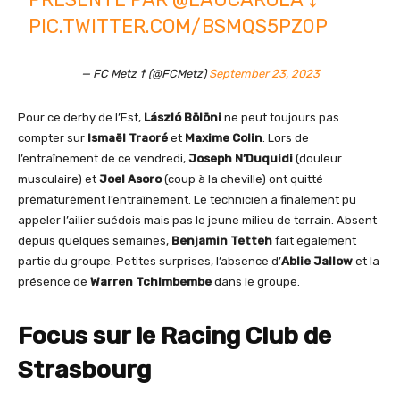
PIC.TWITTER.COM/BSMQS5PZ0P
— FC Metz ☨ (@FCMetz)
September 23, 2023
Pour ce derby de l’Est,
László Bölöni
ne peut toujours pas
compter sur
Ismaël Traoré
et
Maxime Colin
. Lors de
l’entraînement de ce vendredi,
Joseph N’Duquidi
(douleur
musculaire) et
Joel Asoro
(coup à la cheville) ont quitté
prématurément l’entraînement. Le technicien a finalement pu
appeler l’ailier suédois mais pas le jeune milieu de terrain. Absent
depuis quelques semaines,
Benjamin Tetteh
fait également
partie du groupe. Petites surprises, l’absence d’
Ablie Jallow
et la
présence de
Warren Tchimbembe
dans le groupe.
Focus sur le Racing Club de
Strasbourg