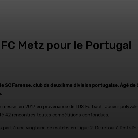
 FC Metz pour le Portugal
 le SC Farense, club de deuxième division portugaise. Âgé de 2
.
 messin en 2017 en provenance de l’US Forbach. Joueur polyvalent
isputé 42 rencontres toutes compétitions confondues.
 pris part à une vingtaine de matchs en Ligue 2. De retour à l’entra