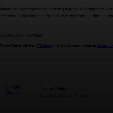
Malgré une prolongation de contrat jusqu’en 2028 signée en juillet
tentera de poursuivre sa progression et de s’imposer dans un n
(Crédit photo : FC Metz)
Toute l’actualité du
FC Metz
est à retrouver dans le
Graoull
Mattéo Philipp
Journaliste Reporter d'images