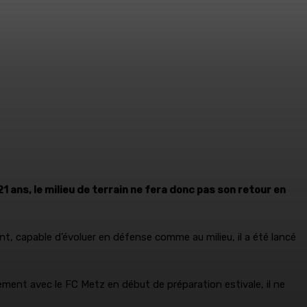
1 ans, le milieu de terrain ne fera donc pas son retour en
, capable d’évoluer en défense comme au milieu, il a été lancé
înement avec le FC Metz en début de préparation estivale, il ne