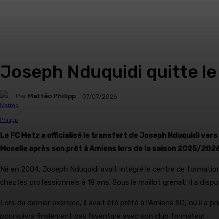
Joseph Nduquidi quitte le
Par
Mattéo Philipp
07/07/2026
Le FC Metz a officialisé le transfert de Joseph Nduquidi vers
Moselle après son prêt à Amiens lors de la saison 2025/2026
Né en 2004, Joseph Nduquidi avait intégré le centre de formation
chez les professionnels à 18 ans. Sous le maillot grenat, il a d
Lors du dernier exercice, il avait été prêté à l’Amiens SC, où il a
poursuivra finalement pas l’aventure avec son club formateur.