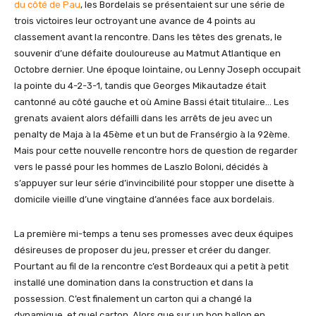
du côté de Pau
, les Bordelais se présentaient sur une série de
trois victoires leur octroyant une avance de 4 points au
classement avant la rencontre. Dans les têtes des grenats, le
souvenir d’une défaite douloureuse au Matmut Atlantique en
Octobre dernier. Une époque lointaine, ou Lenny Joseph occupait
la pointe du 4-2-3-1, tandis que Georges Mikautadze était
cantonné au côté gauche et où Amine Bassi était titulaire… Les
grenats avaient alors défailli dans les arrêts de jeu avec un
penalty de Maja à la 45ème et un but de Fransérgio à la 92ème.
Mais pour cette nouvelle rencontre hors de question de regarder
vers le passé pour les hommes de Laszlo Boloni, décidés à
s’appuyer sur leur série d’invincibilité pour stopper une disette à
domicile vieille d’une vingtaine d’années face aux bordelais.
La première mi-temps a tenu ses promesses avec deux équipes
désireuses de proposer du jeu, presser et créer du danger.
Pourtant au fil de la rencontre c’est Bordeaux qui a petit à petit
installé une domination dans la construction et dans la
possession. C’est finalement un carton qui a changé la
dynamique, et quel carton. Alors que sur un bon ballon en