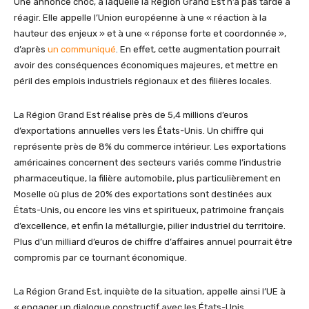
Une annonce choc, à laquelle la Région Grand Est n’a pas tardé à
réagir. Elle appelle l’Union européenne à une « réaction à la
hauteur des enjeux » et à une « réponse forte et coordonnée »,
d’après
un communiqué
. En effet, cette augmentation pourrait
avoir des conséquences économiques majeures, et mettre en
péril des emplois industriels régionaux et des filières locales.
La Région Grand Est réalise près de 5,4 millions d’euros
d’exportations annuelles vers les États-Unis. Un chiffre qui
représente près de 8% du commerce intérieur. Les exportations
américaines concernent des secteurs variés comme l’industrie
pharmaceutique, la filière automobile, plus particulièrement en
Moselle où plus de 20% des exportations sont destinées aux
États-Unis, ou encore les vins et spiritueux, patrimoine français
d’excellence, et enfin la métallurgie, pilier industriel du territoire.
Plus d’un milliard d’euros de chiffre d’affaires annuel pourrait être
compromis par ce tournant économique.
La Région Grand Est, inquiète de la situation, appelle ainsi l’UE à
« engager un dialogue constructif avec les États-Unis