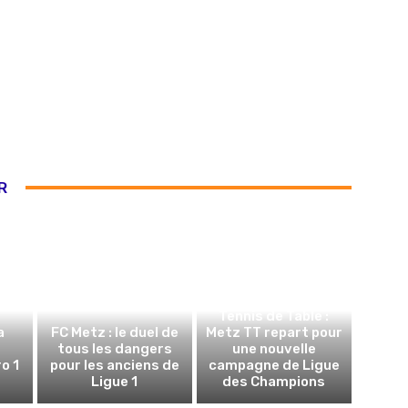
R
Tennis de Table :
a
FC Metz : le duel de
Metz TT repart pour
tous les dangers
une nouvelle
o 1
pour les anciens de
campagne de Ligue
Ligue 1
des Champions