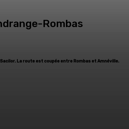
Gandrange-Rombas
 Sacilor. La route est coupée entre Rombas et Amnéville.