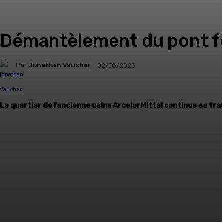
Démantèlement du pont fe
Par
Jonathan Vaucher
02/08/2023
Le quartier de l’ancienne usine ArcelorMittal continue sa tr