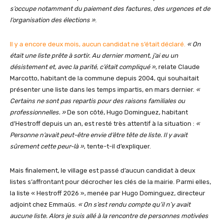
s’occupe notamment du paiement des factures, des urgences et de
l’organisation des élections »
.
Il y a encore deux mois, aucun candidat ne s’était déclaré.
« On
était une liste prête à sortir. Au dernier moment, j’ai eu un
désistement et, avec la parité, c’était compliqué »
, relate Claude
Marcotto, habitant de la commune depuis 2004, qui souhaitait
présenter une liste dans les temps impartis, en mars dernier.
«
Certains ne sont pas repartis pour des raisons familiales ou
professionnelles. »
De son côté, Hugo Dominguez, habitant
d’Hestroff depuis un an, est resté très attentif à la situation :
«
Personne n’avait peut-être envie d’être tête de liste. Il y avait
sûrement cette peur-là »
, tente-t-il d’expliquer.
Mais finalement, le village est passé d’aucun candidat à deux
listes s’affrontant pour décrocher les clés de la mairie. Parmi elles,
la liste « Hestroff 2026 », menée par Hugo Dominguez, directeur
adjoint chez Emmaüs.
« On s’est rendu compte qu’il n’y avait
aucune liste. Alors je suis allé à la rencontre de personnes motivées