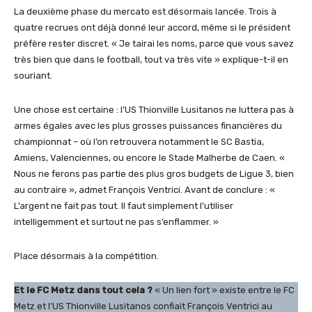
La deuxième phase du mercato est désormais lancée. Trois à
quatre recrues ont déjà donné leur accord, même si le président
préfère rester discret. « Je tairai les noms, parce que vous savez
très bien que dans le football, tout va très vite » explique-t-il en
souriant.
Une chose est certaine : l’US Thionville Lusitanos ne luttera pas à
armes égales avec les plus grosses puissances financières du
championnat – où l’on retrouvera notamment le SC Bastia,
Amiens, Valenciennes, ou encore le Stade Malherbe de Caen. «
Nous ne ferons pas partie des plus gros budgets de Ligue 3, bien
au contraire », admet François Ventrici. Avant de conclure : «
L’argent ne fait pas tout. Il faut simplement l’utiliser
intelligemment et surtout ne pas s’enflammer. »
Place désormais à la compétition.
Et le FC Metz dans tout cela ?
« Un lien fort » existe entre le FC
Metz et l’US Thionville Lusitanos confiait François Ventrici au