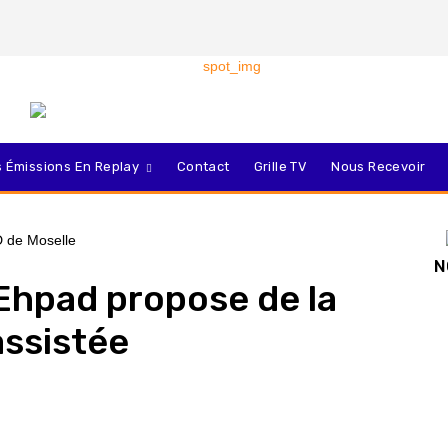
 Émissions En Replay
Contact
Grille TV
Nous Recevoir
N
Ehpad propose de la
assistée