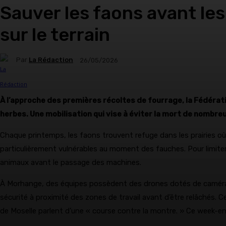
Sauver les faons avant les
sur le terrain
Par
La Rédaction
26/05/2026
À l’approche des premières récoltes de fourrage, la Fédéra
herbes. Une mobilisation qui vise à éviter la mort de nombre
Chaque printemps, les faons trouvent refuge dans les prairies où
particulièrement vulnérables au moment des fauches. Pour limiter 
animaux avant le passage des machines.
À Morhange, des équipes possèdent des drones dotés de caméras 
sécurité à proximité des zones de travail avant d’être relâchés. 
de Moselle parlent d’une « course contre la montre. » Ce week-e