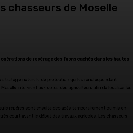
es chasseurs de Moselle
es opérations de repérage des faons cachés dans les hautes
e stratégie naturelle de protection qui les rend cependant
selle intervient aux côtés des agriculteurs afin de localiser les
euils repérés sont ensuite déplacés temporairement ou mis en
 très court avant le début des travaux agricoles. Les chasseurs