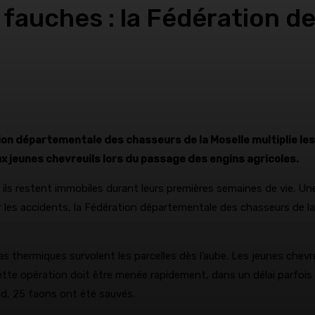
 fauches : la Fédération d
tion départementale des chasseurs de la Moselle multiplie l
ux jeunes chevreuils lors du passage des engins agricoles.
 ils restent immobiles durant leurs premières semaines de vie. Un
les accidents, la Fédération départementale des chasseurs de la Mo
thermiques survolent les parcelles dès l’aube. Les jeunes chevr
Cette opération doit être menée rapidement, dans un délai parfois
nd, 25 faons ont été sauvés.