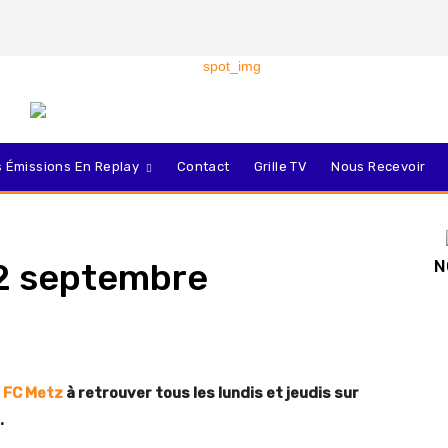
 Émissions En Replay
Contact
Grille TV
Nous Recevoir
12 septembre
N
u
FC Metz
à retrouver tous les lundis et jeudis sur
.