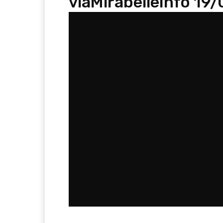
viàMirabelleInfo 19