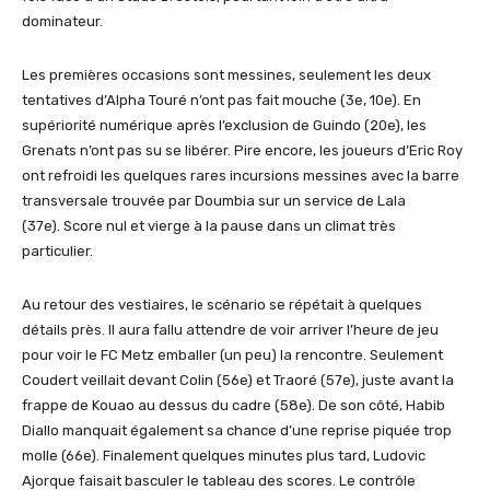
dominateur.
Les premières occasions sont messines, seulement les deux
tentatives d’Alpha Touré n’ont pas fait mouche (3e, 10e). En
supériorité numérique après l’exclusion de Guindo (20e), les
Grenats n’ont pas su se libérer. Pire encore, les joueurs d’Eric Roy
ont refroidi les quelques rares incursions messines avec la barre
transversale trouvée par Doumbia sur un service de Lala
(37e). Score nul et vierge à la pause dans un climat très
particulier.
Au retour des vestiaires, le scénario se répétait à quelques
détails près. Il aura fallu attendre de voir arriver l’heure de jeu
pour voir le FC Metz emballer (un peu) la rencontre. Seulement
Coudert veillait devant Colin (56e) et Traoré (57e), juste avant la
frappe de Kouao au dessus du cadre (58e). De son côté, Habib
Diallo manquait également sa chance d’une reprise piquée trop
molle (66e). Finalement quelques minutes plus tard, Ludovic
Ajorque faisait basculer le tableau des scores. Le contrôle