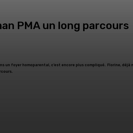
man PMA un long parcours
s un foyer homoparental, c’est encore plus compliqué. Florine, déjà 
rcours.