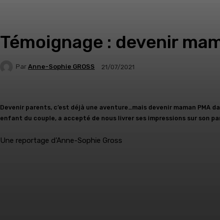
Témoignage : devenir ma
Par
Anne-Sophie GROSS
21/07/2021
Devenir parents, c’est déjà une aventure…mais devenir maman PMA dan
enfant du couple, a accepté de nous livrer ses impressions sur son pa
Une reportage d’Anne-Sophie Gross