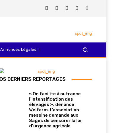
Annonces Légales
OS DERNIERS REPORTAGES
« On facilite à outrance
l’intensification des
élevages », dénonce
Welfarm. L’association
messine demande aux
ReddIt
Email
Imprimer
Tumbl
Sages de censurer la loi
d’urgence agricole