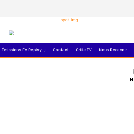
 Émissions En Replay
Contact
Grille TV
Nous Recevoir
N
Twitter
Pinterest
WhatsApp
Linkedin