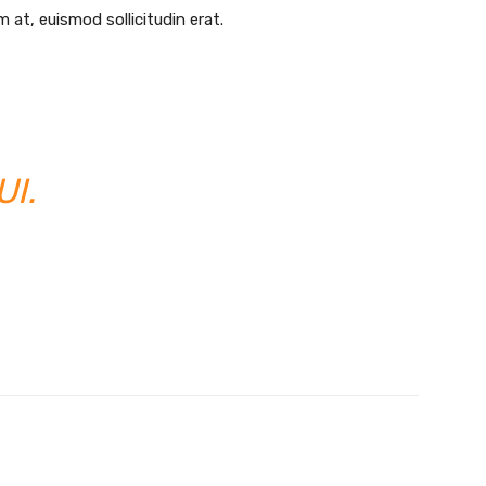
 at, euismod sollicitudin erat.
UI.
Twitter
Pinterest
WhatsApp
Linkedin