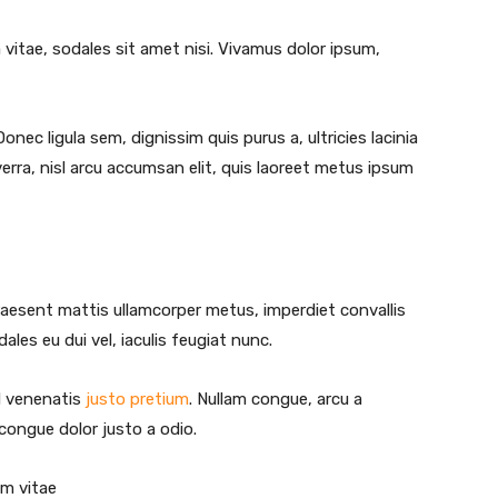
 vitae, sodales sit amet nisi. Vivamus dolor ipsum,
Donec ligula sem, dignissim quis purus a, ultricies lacinia
verra, nisl arcu accumsan elit, quis laoreet metus ipsum
raesent mattis ullamcorper metus, imperdiet convallis
es eu dui vel, iaculis feugiat nunc.
id venenatis
justo pretium
. Nullam congue, arcu a
 congue dolor justo a odio.
um vitae