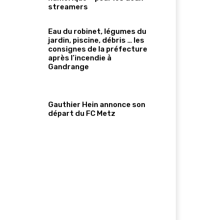
streamers
Eau du robinet, légumes du
jardin, piscine, débris … les
consignes de la préfecture
après l’incendie à
Gandrange
Gauthier Hein annonce son
départ du FC Metz
ReddIt
Email
Imprimer
Tumbl