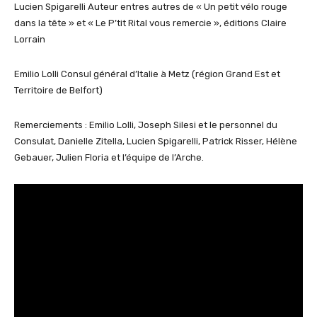
Lucien Spigarelli Auteur entres autres de « Un petit vélo rouge
dans la tête » et « Le P’tit Rital vous remercie », éditions Claire
Lorrain
Emilio Lolli Consul général d’Italie à Metz (région Grand Est et
Territoire de Belfort)
Remerciements : Emilio Lolli, Joseph Silesi et le personnel du
Consulat, Danielle Zitella, Lucien Spigarelli, Patrick Risser, Hélène
Gebauer, Julien Floria et l’équipe de l’Arche.