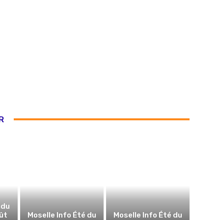
R
 du
ût
Moselle Info Été du
Moselle Info Été du