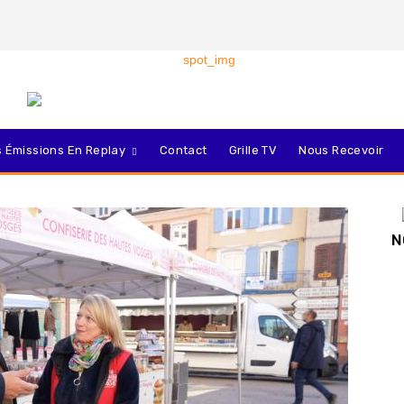
 Émissions En Replay
Contact
Grille TV
Nous Recevoir
N