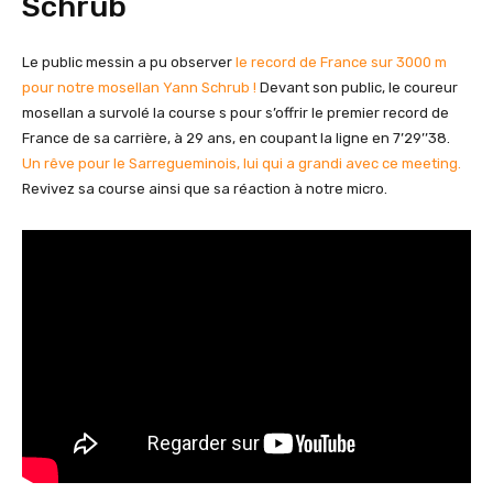
Schrub
Le public messin a pu observer
le record de France sur 3000 m
pour notre mosellan Yann Schrub !
Devant son public, le coureur
mosellan a survolé la course s pour s’offrir le premier record de
France de sa carrière, à 29 ans, en coupant la ligne en 7’29’’38.
Un rêve pour le Sarregueminois, lui qui a grandi avec ce meeting.
Revivez sa course ainsi que sa réaction à notre micro.