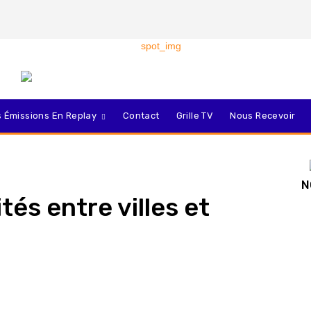
 Émissions En Replay
Contact
Grille TV
Nous Recevoir
N
tés entre villes et