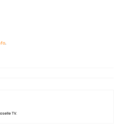
nfo
.
oselle TV.