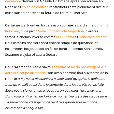
décembre
dernier sur Moselle TV. Dix ans après son arrivée en
Moselle et
en fin de contrat
, l’entraîneur reste pleinement rivé sur
cette saison et dresse la feuille de route du mercato.
Certaines partiront en fin de saison comme la gardienne
Johanna
Bundsen
, ou la pivot
Anne-Emmanuelle Augustine
, d’autres
feront le chemin inverse comme
Lilou Pintat
et
Gabriela Moreschi
.
Mais certains dossiers sont encore remplis de questions et
notamment les joueuses en fin de contrat comme Xenia Smits,
Suzanne Wajoka et Laura Godard.
Pour l’Allemande Xenia Smits,
récemment médaillée d’argent à la
dernière coupe du monde
, son avenir semble flou aux bords de la
Moselle
« Il y a des discussions à venir, sauf qu’après, la difficulté,
c’est qu’on sait aussi dans le contexte dans lequel elle est arrivée.
Elle a voulu signer un an à l’époque, un peu dans l’urgence, etc.
Donc voilà, il n’y a rien de fixé à ce moment-là. Il y a des discussions.
La seule chose, c’est qu’on ne peut pas garder tout le monde,
clairement, à chaque fois.