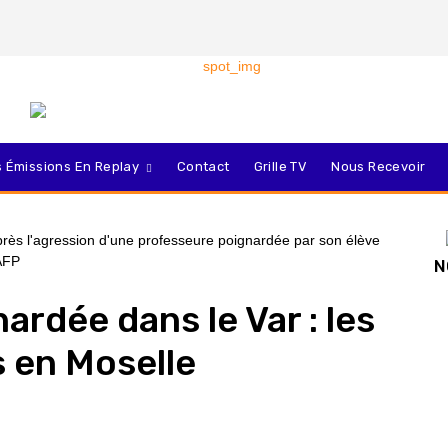
 Émissions En Replay
Contact
Grille TV
Nous Recevoir
N
rdée dans le Var : les
s en Moselle