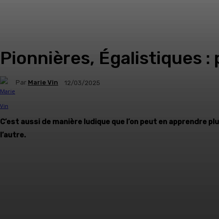
Pionnières, Égalistiques : 
Par
Marie Vin
12/03/2025
C’est aussi de manière ludique que l’on peut en apprendre pl
l’autre.