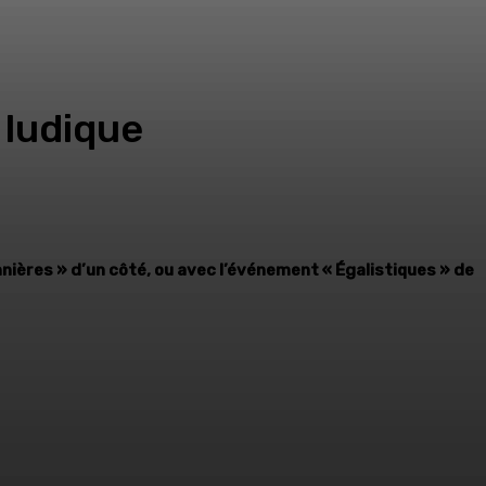
 ludique
nnières » d’un côté, ou avec l’événement « Égalistiques » de