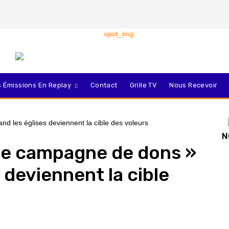
 Émissions En Replay
Contact
Grille TV
Nous Recevoir
N
une campagne de dons »
s deviennent la cible