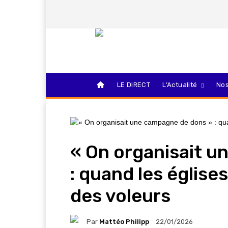
LE DIRECT
L’Actualité
Nos
« On organisait 
: quand les église
des voleurs
Par
Mattéo Philipp
22/01/2026