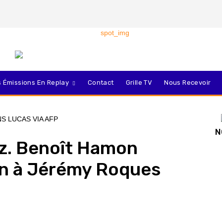
 Émissions En Replay
Contact
Grille TV
Nous Recevoir
N
tz. Benoît Hamon
en à Jérémy Roques