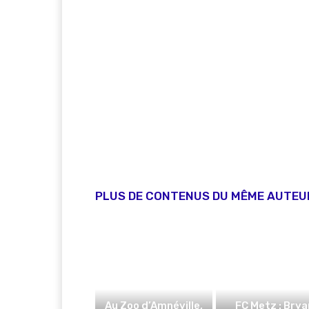
PLUS DE CONTENUS DU MÊME AUTEU
Au Zoo d’Amnéville,
FC Metz : Brya