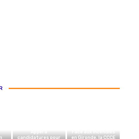
R
Appel à
Face aux incendies
n
candidatures pour
en Gironde, la CCCE