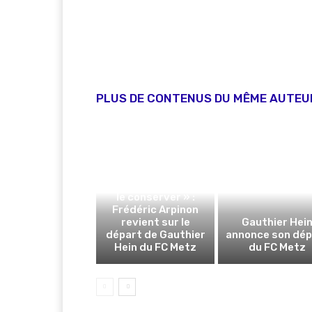
PLUS DE CONTENUS DU MÊME AUTEU
« On a tout fait pour
le conserver » :
Frédéric Arpinon
revient sur le
Gauthier Hei
départ de Gauthier
annonce son dép
Hein du FC Metz
du FC Metz