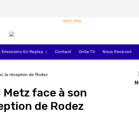
 Émissions En Replay
Contact
Grille TV
Nous Recevoir
N
C Metz face à son
ception de Rodez