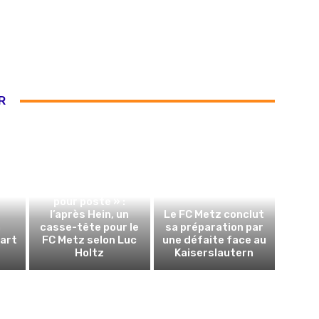
R
« On ne peut pas le
remplacer poste
pour poste » :
l’après Hein, un
Le FC Metz conclut
n
casse-tête pour le
sa préparation par
art
FC Metz selon Luc
une défaite face au
Holtz
Kaiserslautern