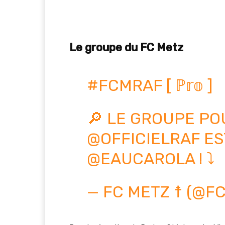
Le groupe du FC Metz
#FCMRAF
[ ℙ𝕣𝕠 ]
🔎 LE GROUPE PO
@OFFICIELRAF
ES
@EAUCAROLA
! ⤵️
— FC METZ ☨ (@F