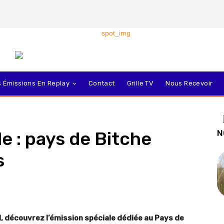
 Émissions En Replay
Contact
Grille TV
Nous Recevoir
e : pays de Bitche
N
s
l, découvrez l’émission spéciale dédiée au Pays de