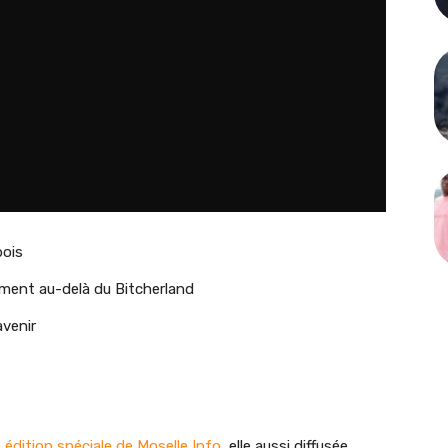
bois
ement au-delà du Bitcherland
avenir
 édition spéciale de Moselle Info,
elle aussi diffusée