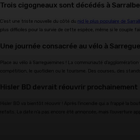
Trois cigogneaux sont décédés à Sarralb
C’est une triste nouvelle du côté du
nid le plus populaire de Sarra
plus difficiles pour la survie de cette espèce, même si le couple fa
Une journée consacrée au vélo à Sarregu
Place au vélo à Sarreguemines ! La communauté d’agglomération or
compétition, le quotidien ou le tourisme. Des courses, des stand
Hisler BD devrait réouvrir prochainement
Hisler BD va bientôt réouvrir ! Après l’incendie qui a frappé la
refaits. La date n’a pas encore été annoncée, mais l’ouverture ap