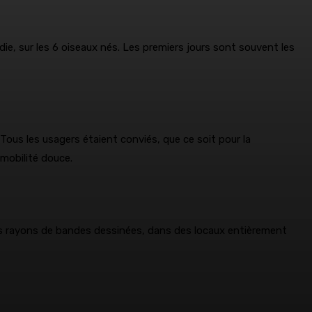
ie, sur les 6 oiseaux nés. Les premiers jours sont souvent les
Tous les usagers étaient conviés, que ce soit pour la
 mobilité douce.
 les rayons de bandes dessinées, dans des locaux entièrement