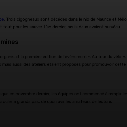
e
lbe
. Trois cigogneaux sont décédés dans le nid de Maurice et Mélod
it tout pour les sauver. L’an dernier, seuls deux avaient survécu.
emines
ganisait la première édition de l’événement « Au tour du vélo ». 
s mais aussi des ateliers étaient proposés pour promouvoir cette
 boutique en novembre dernier, les équipes ont commencé à remplir
proche à grands pas, de quoi ravir les amateurs de lecture.