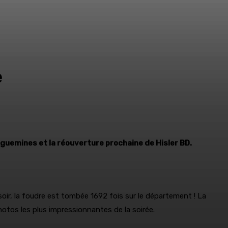
be
guemines et la réouverture prochaine de Hisler BD.
oir, la foudre est tombée 1692 fois sur le département ! La
tos les plus impressionnantes de la soirée.