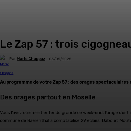
Le Zap 57 : trois cigogne
Par
Marie Chappaz
05/05/2025
Au programme de votre Zap 57 : des orages spectaculaires e
Des orages partout en Moselle
Vous l’avez sûrement entendu grondé ce week-end, l’orage s’est in
commune de Baerenthal a comptabilisé 29 éclairs. Dabo et Mouter