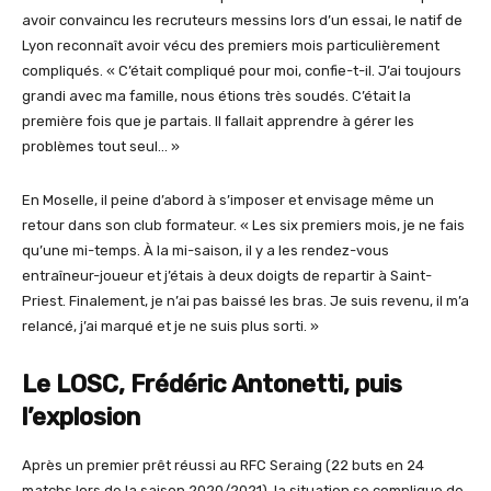
avoir convaincu les recruteurs messins lors d’un essai, le natif de
Lyon reconnaît avoir vécu des premiers mois particulièrement
compliqués. « C’était compliqué pour moi, confie-t-il. J’ai toujours
grandi avec ma famille, nous étions très soudés. C’était la
première fois que je partais. Il fallait apprendre à gérer les
problèmes tout seul… »
En Moselle, il peine d’abord à s’imposer et envisage même un
retour dans son club formateur. « Les six premiers mois, je ne fais
qu’une mi-temps. À la mi-saison, il y a les rendez-vous
entraîneur-joueur et j’étais à deux doigts de repartir à Saint-
Priest. Finalement, je n’ai pas baissé les bras. Je suis revenu, il m’a
relancé, j’ai marqué et je ne suis plus sorti. »
Le LOSC, Frédéric Antonetti, puis
l’explosion
Après un premier prêt réussi au RFC Seraing (22 buts en 24
matchs lors de la saison 2020/2021), la situation se complique de