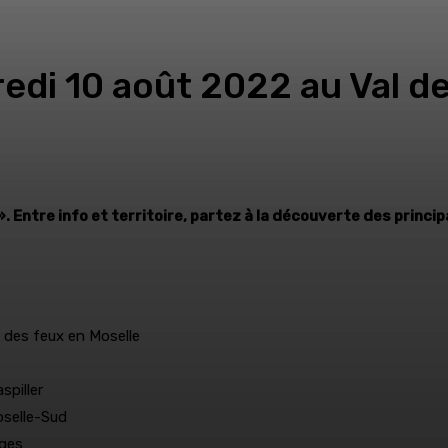
edi 10 août 2022 au Val d
. Entre info et territoire, partez à la découverte des princip
 des feux en Moselle
spiller
oselle-Sud
ages