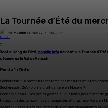
La Tournée d’Été du mercr
Par
Moselle TV Replay
10/08/2022
Tout au long de l’été,
Moselle Info
devient « la Tournée d’Été »
découvrez le Val de Fensch
Partie 1 : l’info
Sécheresse : La préfecture renforce ses mesures et interdictions
Sécheresse : Qu’a-t-on le droit de faire en Moselle ?
Economie d’eau : Des petits gestes au quotidien pour éviter de ga
Navigation des canaux : Le pompage des étangs réservoirs en M
Société : Basse-Ham et Sérémange face aux campements sauv