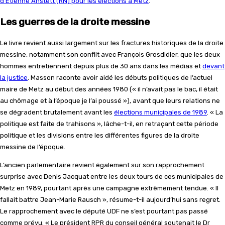
d’Etienne Anstett (RN) pour les élections à Metz
.
Les guerres de la droite messine
Le livre revient aussi largement sur les fractures historiques de la droite
messine, notamment son conflit avec François Grosdidier, que les deux
hommes entretiennent depuis plus de 30 ans dans les médias et
devant
la justice
. Masson raconte avoir aidé les débuts politiques de l’actuel
maire de Metz au début des années 1980 (« il n’avait pas le bac, il était
au chômage et à l’époque je l’ai poussé »), avant que leurs relations ne
se dégradent brutalement avant les
élections municipales de 1989
. « La
politique est faite de trahisons », lâche-t-il, en retraçant cette période
politique et les divisions entre les différentes figures de la droite
messine de l’époque.
L’ancien parlementaire revient également sur son rapprochement
surprise avec Denis Jacquat entre les deux tours de ces municipales de
Metz en 1989, pourtant après une campagne extrêmement tendue. « Il
fallait battre Jean-Marie Rausch », résume-t-il aujourd’hui sans regret.
Le rapprochement avec le député UDF ne s’est pourtant pas passé
comme prévu. « Le président RPR du conseil général soutenait le Dr