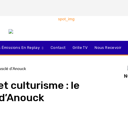
 Émissions En Replay
Contact
Grille TV
Nous Recevoir
N
t culturisme : le
 d’Anouck