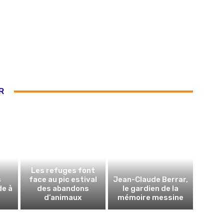
R
Les refuges font
s
face au pic estival
Jean-Claude Berrar,
de à
des abandons
le gardien de la
d’animaux
mémoire messine