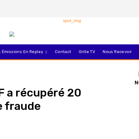
 Émissions En Replay
Contact
Grille TV
Nous Recevoir
N
F a récupéré 20
e fraude