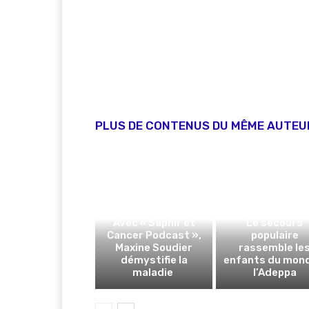
PLUS DE CONTENUS DU MÊME AUTEU
Avec « Saphir et
Le secours
Cancer Podcast »,
populaire
Maxine Soudier
rassemble le
démystifie la
enfants du mon
maladie
l’Adeppa