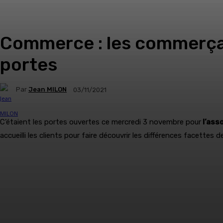
Commerce : les commerçan
portes
Par
Jean MILON
03/11/2021
C’étaient les portes ouvertes ce mercredi 3 novembre pour
l’ass
accueilli les clients pour faire découvrir les différences facettes 