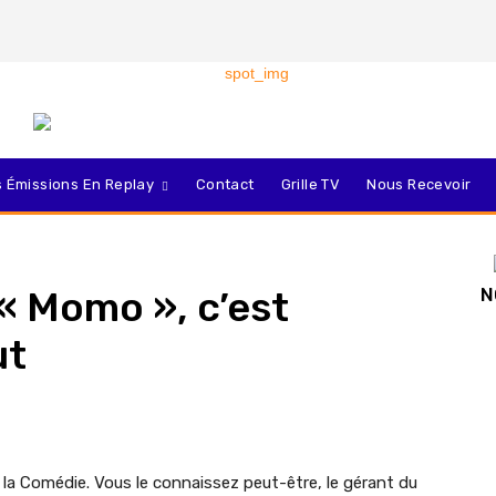
 Émissions En Replay
Contact
Grille TV
Nous Recevoir
« Momo », c’est
N
ut
 la Comédie. Vous le connaissez peut-être, le gérant du