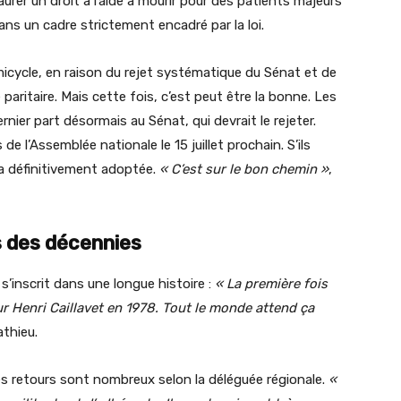
rer un droit à l’aide à mourir pour des patients majeurs
ans un cadre strictement encadré par la loi.
micycle, en raison du rejet systématique du Sénat et de
aritaire. Mais cette fois, c’est peut être la bonne. Les
nier part désormais au Sénat, qui devrait le rejeter.
e l’Assemblée nationale le 15 juillet prochain. S’ils
ra définitivement adoptée.
« C’est sur le bon chemin »
,
 des décennies
’inscrit dans une longue histoire :
« La première fois
eur Henri Caillavet en 1978. Tout le monde attend ça
athieu.
es retours sont nombreux selon la déléguée régionale.
«