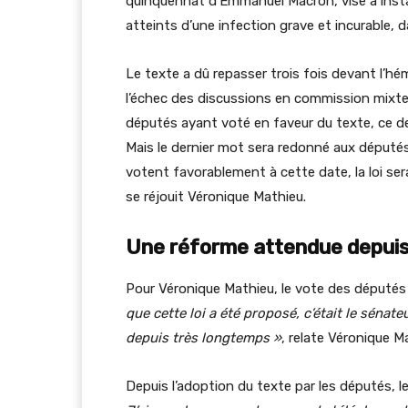
quinquennat d’Emmanuel Macron, vise à instau
atteints d’une infection grave et incurable, d
Le texte a dû repasser trois fois devant l’hé
l’échec des discussions en commission mixte p
députés ayant voté en faveur du texte, ce der
Mais le dernier mot sera redonné aux députés d
votent favorablement à cette date, la loi se
se réjouit Véronique Mathieu.
Une réforme attendue depuis
Pour Véronique Mathieu, le vote des députés s
que cette loi a été proposé, c’était le sénat
depuis très longtemps »
, relate Véronique M
Depuis l’adoption du texte par les députés, l