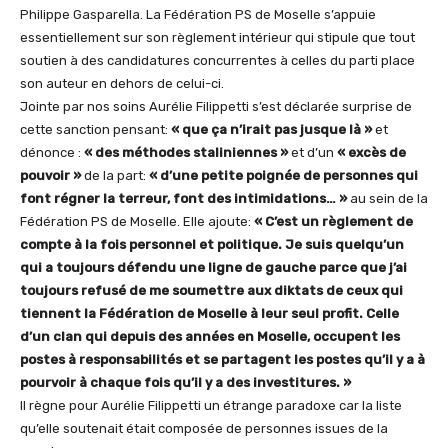
Philippe Gasparella. La Fédération PS de Moselle s’appuie
essentiellement sur son règlement intérieur qui stipule que tout
soutien à des candidatures concurrentes à celles du parti place
son auteur en dehors de celui-ci.
Jointe par nos soins Aurélie Filippetti s’est déclarée surprise de
cette sanction pensant:
« que ça n’irait pas jusque là »
et
dénonce :
« des méthodes staliniennes »
et d’un
« excès de
pouvoir »
de la part:
« d’une petite poignée de personnes qui
font régner la terreur, font des intimidations… »
au sein de la
Fédération PS de Moselle. Elle ajoute:
« C’est un règlement de
compte à la fois personnel et politique. Je suis quelqu’un
qui a toujours défendu une ligne de gauche parce que j’ai
toujours refusé de me soumettre aux diktats de ceux qui
tiennent la Fédération de Moselle à leur seul profit. Celle
d’un clan qui depuis des années en Moselle, occupent les
postes à responsabilités et se partagent les postes qu’il y a à
pourvoir à chaque fois qu’il y a des investitures. »
Il règne pour Aurélie Filippetti un étrange paradoxe car la liste
qu’elle soutenait était composée de personnes issues de la