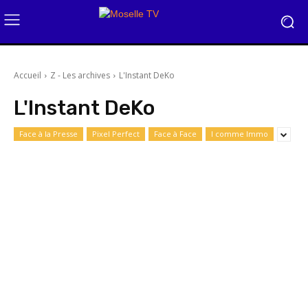
Accueil
Z - Les archives
L'Instant DeKo
L'Instant DeKo
Face à la Presse
Pixel Perfect
Face à Face
I comme Immo