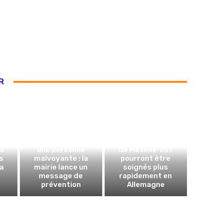
R
Il tente d’arnaquer
AVC : les patients
ir
une personne
de Moselle-Est
s
malvoyante : la
pourront être
la
mairie lance un
soignés plus
message de
rapidement en
prévention
Allemagne