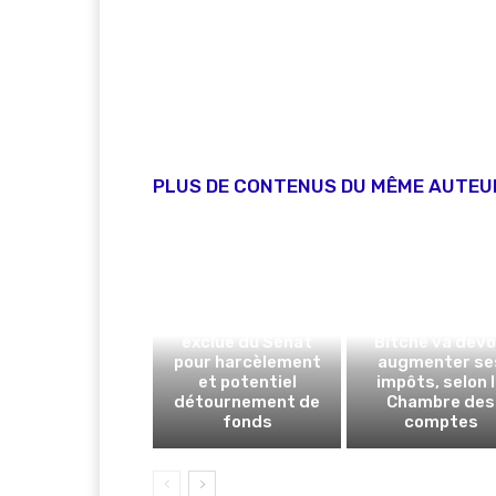
PLUS DE CONTENUS DU MÊME AUTEU
Sanction rarissime :
Christine Herzog
exclue du Sénat
Bitche va devo
pour harcèlement
augmenter se
et potentiel
impôts, selon 
détournement de
Chambre des
fonds
comptes