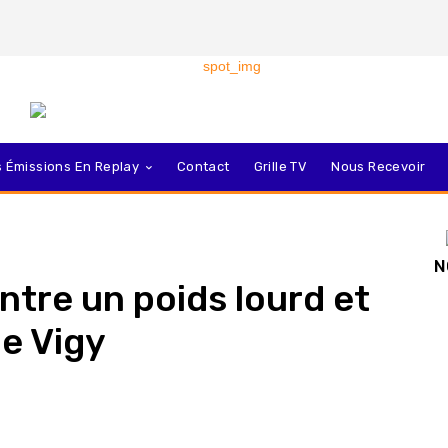
 Émissions En Replay
Contact
Grille TV
Nous Recevoir
N
ntre un poids lourd et
de Vigy