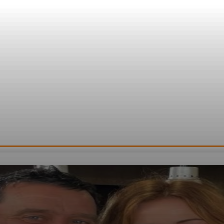
Émissions En Replay
Contact
Grille TV
Nous Recevoir
A