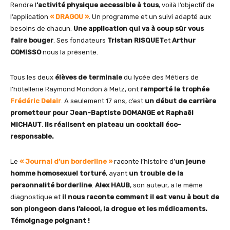
Rendre l
‘activité physique accessible à tous
, voilà l’objectif de
l’application
« DRAGOU »
. Un programme et un suivi adapté aux
besoins de chacun.
Une application qui va à coup sûr vous
faire bouger
. Ses fondateurs
Tristan RISQUET
et
Arthur
COMISSO
nous la présente.
Tous les deux
élèves de terminale
du lycée des Métiers de
l’hôtellerie Raymond Mondon à Metz, ont
remporté le trophée
Frédéric Delair
. A seulement 17 ans, c’est
un début de carrière
prometteur pour Jean-Baptiste DOMANGE et Raphaël
MICHAUT
.
Ils réalisent en plateau un cocktail éco-
responsable.
Le
« Journal d’un borderline »
raconte l’histoire d’
un jeune
homme homosexuel torturé
, ayant
un trouble de la
personnalité borderline
.
Alex HAUB
, son auteur, a le même
diagnostique et
il nous raconte comment il est venu à bout de
son plongeon dans l’alcool, la drogue et les médicaments.
Témoignage poignant !