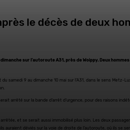
après le décès de deux ho
i à dimanche sur l’autoroute A31, près de Woippy. Deux homme
nuit du samedi 9 au dimanche 10 mai sur l’A31, dans le sens Met
on.
serait arrêté sur la bande d’arrêt d’urgence, pour des raisons ind
e arrêtée, et se serait aussi immobilisé plus loin. Les deux passag
ls auraient déviés sur la voie de droite de l’autoroute, où ils se ser