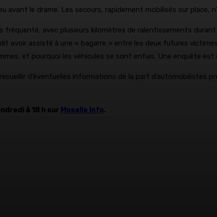
 peu avant le drame. Les secours, rapidement mobilisés sur place, n
ès fréquenté, avec plusieurs kilomètres de ralentissements durant
 dit avoir assisté à une « bagarre » entre les deux futures victim
ommes, et pourquoi les véhicules se sont enfuis. Une enquête est o
ecueillir d’éventuelles informations de la part d’automobilistes 
endredi à 18 h sur
Moselle Info
.