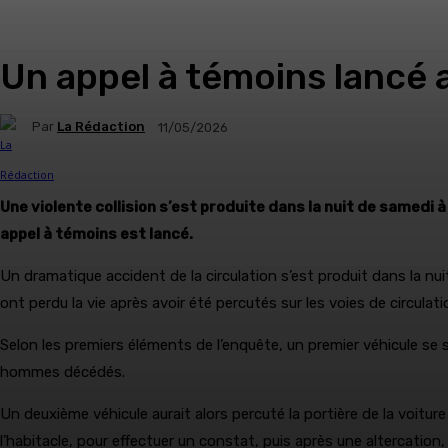
Un appel à témoins lancé 
Par
La Rédaction
11/05/2026
Une violente collision s’est produite dans la nuit de samed
appel à témoins est lancé.
Un dramatique accident de la circulation s’est produit dans la 
ont perdu la vie après avoir été percutés sur les voies de circulati
Selon les premiers éléments de l’enquête, un premier véhicule se 
hommes décédés.
Un deuxième véhicule aurait alors percuté la portière de la voitur
l’habitacle, pour effectuer un constat, puis après une altercation, i