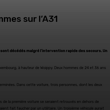
mmes sur l’A31
s sont décédés malgré l’intervention rapide des secours. Un
z-Luxembourg, à hauteur de Woippy. Deux hommes de 24 et 36 ans
éterminées. Dans cette voiture, trois personnes, dont les deux
ers de la première voiture se seraient retrouvés en dehors de
aient fait faucher par un utilitaire. Un troisième véhicule aurait