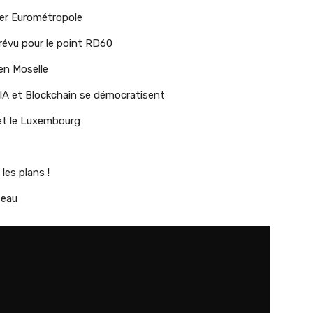
eler Eurométropole
révu pour le point RD60
 en Moselle
A et Blockchain se démocratisent
 et le Luxembourg
les plans !
teau