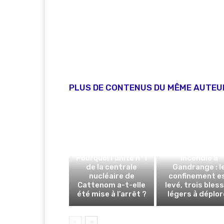
PLUS DE CONTENUS DU MÊME AUTEU
Pourquoi l’unité n°1
Incendie à
de la centrale
Gandrange : l
nucléaire de
confinement e
Cattenom a-t-elle
levé, trois bles
été mise à l’arrêt ?
légers à déplor