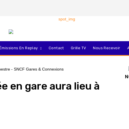
Émissions En Replay
Contact
Grille TV
Nous Recevoir
N
e en gare aura lieu à