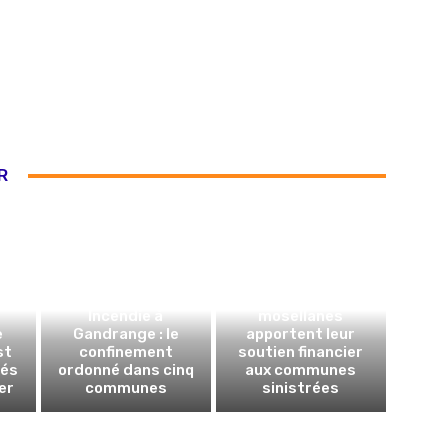
R
Incendies en
Gironde : des
collectivités
Incendie à
mosellanes
e
Gandrange : le
apportent leur
st
confinement
soutien financier
sés
ordonné dans cinq
aux communes
er
communes
sinistrées