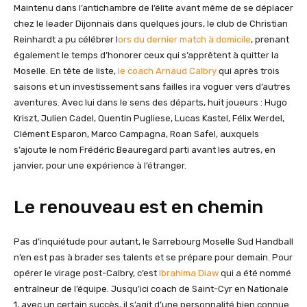
Maintenu dans l’antichambre de l’élite avant même de se déplacer
chez le leader Dijonnais dans quelques jours, le club de Christian
Reinhardt a pu célébrer l
ors du dernier match à domicile
, prenant
également le temps d’honorer ceux qui s’apprêtent à quitter la
Moselle. En tête de liste,
le coach Arnaud Calbry
qui après trois
saisons et un investissement sans failles ira voguer vers d’autres
aventures. Avec lui dans le sens des départs, huit joueurs : Hugo
Kriszt, Julien Cadel, Quentin Pugliese, Lucas Kastel, Félix Werdel,
Clément Esparon, Marco Campagna, Roan Safel, auxquels
s’ajoute le nom Frédéric Beauregard parti avant les autres, en
janvier, pour une expérience à l’étranger.
Le renouveau est en chemin
Pas d’inquiétude pour autant, le Sarrebourg Moselle Sud Handball
n’en est pas à brader ses talents et se prépare pour demain. Pour
opérer le virage post-Calbry, c’est
Ibrahima Diaw
qui a été nommé
entraîneur de l’équipe. Jusqu’ici coach de Saint-Cyr en Nationale
1, avec un certain succès, il s’agit d’une personnalité bien connue