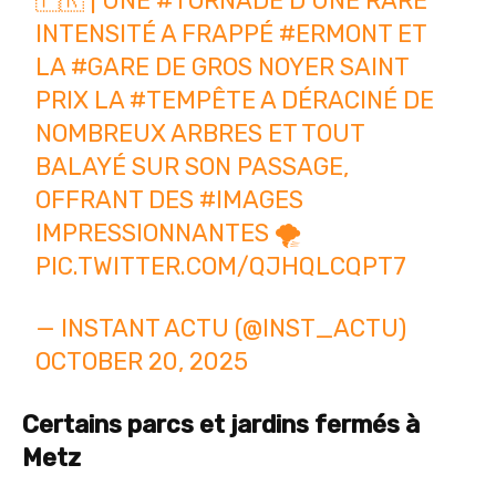
🇫🇷 | UNE
#TORNADE
D’UNE RARE
INTENSITÉ A FRAPPÉ
#ERMONT
ET
LA
#GARE
DE GROS NOYER SAINT
PRIX LA
#TEMPÊTE
A DÉRACINÉ DE
NOMBREUX ARBRES ET TOUT
BALAYÉ SUR SON PASSAGE,
OFFRANT DES
#IMAGES
IMPRESSIONNANTES 🌪️
PIC.TWITTER.COM/QJHQLCQPT7
— INSTANT ACTU (@INST_ACTU)
OCTOBER 20, 2025
Certains parcs et jardins fermés à
Metz