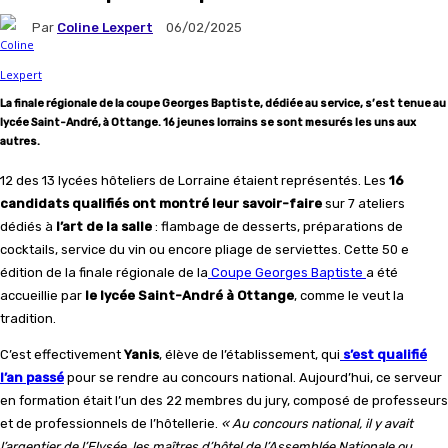
Par
Coline Lexpert
06/02/2025
La finale régionale de la coupe Georges Baptiste, dédiée au service, s’est tenue au
lycée Saint-André, à Ottange. 16 jeunes lorrains se sont mesurés les uns aux
autres.
12 des 13 lycées hôteliers de Lorraine étaient représentés. Les
16
candidats qualifiés ont montré leur savoir-faire
sur 7 ateliers
dédiés à
l’art de la salle
: flambage de desserts, préparations de
cocktails, service du vin ou encore pliage de serviettes. Cette 50 e
édition de la finale régionale de la
Coupe Georges Baptiste
a été
accueillie par
le lycée Saint-André à Ottange
, comme le veut la
tradition.
C’est effectivement
Yanis
, élève de l’établissement, qui
s’est qualifié
l’an passé
pour se rendre au concours national. Aujourd’hui, ce serveur
en formation était l’un des 22 membres du jury, composé de professeurs
et de professionnels de l’hôtellerie.
« Au concours national, il y avait
l’argentier de l’Elysée, les maîtres d’hôtel de l’Assemblée Nationale ou